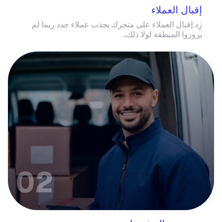
إقبال العملاء
زِد إقبال العملاء على متجرك بجذب عملاء جدد ربما لم
يزوروا المنطقة لولا ذلك.
02